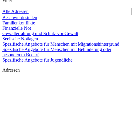
Filter
Alle Adressen
Beschwerdestellen
Familienkonflikte
Finanzielle Not
Gewalterfahrung und Schutz vor Gewalt
Seelische Notlagen
Spezifische Angebote für Menschen mit Migrationshintergrund
Spezifische Angebote für Menschen mit Behinderung oder
besonderem Bedarf
Spezifische Angebote für Jugendliche
Adressen
Açılım – Präventive Arbeit mit und für Familien
Anzeigen
allfa_m – alleinerziehende Frauen in München
Anzeigen
Alter und Pflege
Anzeigen
Amt für Wohnen und Migration
Anzeigen
AMYNA e.V.