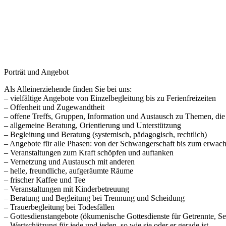
Porträt und Angebot
Als Alleinerziehende finden Sie bei uns:
– vielfältige Angebote von Einzelbegleitung bis zu Ferienfreizeiten
– Offenheit und Zugewandtheit
– offene Treffs, Gruppen, Information und Austausch zu Themen, di
– allgemeine Beratung, Orientierung und Unterstützung
– Begleitung und Beratung (systemisch, pädagogisch, rechtlich)
– Angebote für alle Phasen: von der Schwangerschaft bis zum erwa
– Veranstaltungen zum Kraft schöpfen und auftanken
– Vernetzung und Austausch mit anderen
– helle, freundliche, aufgeräumte Räume
– frischer Kaffee und Tee
– Veranstaltungen mit Kinderbetreuung
– Beratung und Begleitung bei Trennung und Scheidung
– Trauerbegleitung bei Todesfällen
– Gottesdienstangebote (ökumenische Gottesdienste für Getrennte, Se
– Wertschätzung für jede und jeden, so wie sie oder er gerade ist